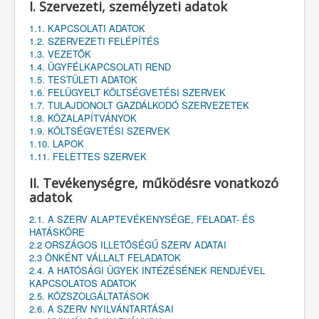
I. Szervezeti, személyzeti adatok
1.1. KAPCSOLATI ADATOK
1.2. SZERVEZETI FELÉPÍTÉS
1.3. VEZETŐK
1.4. ÜGYFÉLKAPCSOLATI REND
1.5. TESTÜLETI ADATOK
1.6. FELÜGYELT KÖLTSÉGVETÉSI SZERVEK
1.7. TULAJDONOLT GAZDÁLKODÓ SZERVEZETEK
1.8. KÖZALAPÍTVÁNYOK
1.9. KÖLTSÉGVETÉSI SZERVEK
1.10. LAPOK
1.11. FELETTES SZERVEK
II. Tevékenységre, működésre vonatkozó
adatok
2.1. A SZERV ALAPTEVÉKENYSÉGE, FELADAT- ÉS
HATÁSKÖRE
2.2 ORSZÁGOS ILLETŐSÉGŰ SZERV ADATAI
2.3 ÖNKÉNT VÁLLALT FELADATOK
2.4. A HATÓSÁGI ÜGYEK INTÉZÉSÉNEK RENDJÉVEL
KAPCSOLATOS ADATOK
2.5. KÖZSZOLGÁLTATÁSOK
2.6. A SZERV NYILVÁNTARTÁSAI