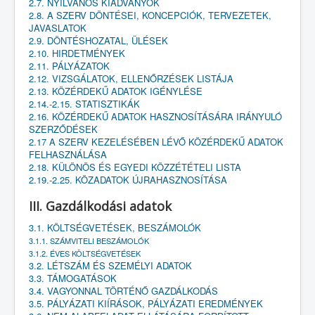
2.7. NYILVÁNOS KIADVÁNYOK
2.8. A SZERV DÖNTÉSEI, KONCEPCIÓK, TERVEZETEK,
JAVASLATOK
2.9. DÖNTÉSHOZATAL, ÜLÉSEK
2.10. HIRDETMÉNYEK
2.11. PÁLYÁZATOK
2.12. VIZSGÁLATOK, ELLENŐRZÉSEK LISTÁJA
2.13. KÖZÉRDEKŰ ADATOK IGÉNYLÉSE
2.14.-2.15. STATISZTIKÁK
2.16. KÖZÉRDEKŰ ADATOK HASZNOSÍTÁSÁRA IRÁNYULÓ
SZERZŐDÉSEK
2.17 A SZERV KEZELÉSÉBEN LÉVŐ KÖZÉRDEKŰ ADATOK
FELHASZNÁLÁSA
2.18. KÜLÖNÖS ÉS EGYEDI KÖZZÉTÉTELI LISTA
2.19.-2.25. KÖZADATOK ÚJRAHASZNOSÍTÁSA
III. Gazdálkodási adatok
3.1. KÖLTSÉGVETÉSEK, BESZÁMOLÓK
3.1.1. SZÁMVITELI BESZÁMOLÓK
3.1.2. ÉVES KÖLTSÉGVETÉSEK
3.2. LÉTSZÁM ÉS SZEMÉLYI ADATOK
3.3. TÁMOGATÁSOK
3.4. VAGYONNAL TÖRTÉNŐ GAZDÁLKODÁS
3.5. PÁLYÁZATI KIÍRÁSOK, PÁLYÁZATI EREDMÉNYEK