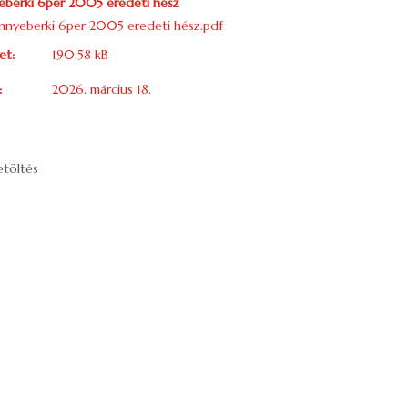
eberki 6per 2005 eredeti hész
nnyeberki 6per 2005 eredeti hész.pdf
et:
190.58 kB
:
2026. március 18.