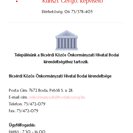
Kunszt Gergő, képviselő
Elérhetőség: 06 73/378-405
Településünk a Bicsérdi Közös Önkormányzati Hivatal Bodai
kirendeltségéhez tartozik.
Bicsérdi Közös Önkormányzati Hivatal Bodai kirendeltsége
Posta Cím: 7672 Boda, Petőfi S. u 28.
E-mail cím:
onkormanyzat@bodakozseg.hu
Telefon: 73/472-079
Fax: 73/472-079
Ügyfélfogadás:
Hétfő : 7.30 - 16.00